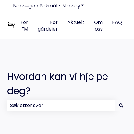
Norwegian Bokmål - Norway
Vis undermeny for ove
For
For
Aktuelt
Om
FAQ
FM
gårdeier
oss
Hvordan kan vi hjelpe
deg?
Det finnes ingen forslag fordi søkefeltet er tomt.